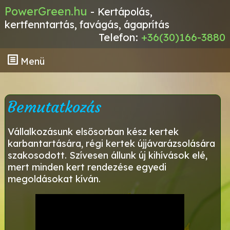
PowerGreen.hu
-
Kertápolás,
kertfenntartás, favágás, ágaprítás
Telefon:
+36(30)166-3880
Menü
Bemutatkozás
Vállalkozásunk elsősorban kész kertek
karbantartására, régi kertek újjávarázsolására
szakosodott. Szívesen állunk új kihívások elé,
mert minden kert rendezése egyedi
megoldásokat kíván.